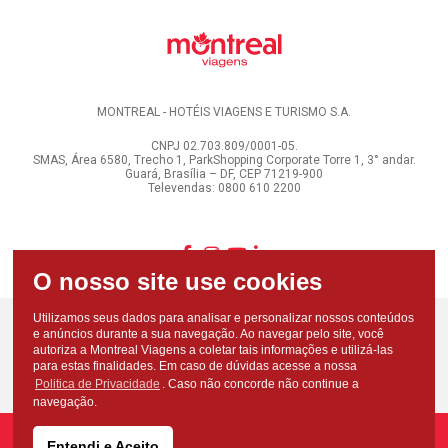
MONTREAL - HOTÉIS VIAGENS E TURISMO S.A.
CNPJ 02.703.809/0001-05.
SMAS, Área 6580, Trecho 1, ParkShopping Corporate Torre 1, 3° andar.
Guará, Brasília – DF, CEP 71219-900
Televendas: 0800 610 2200
Utilizamos seus dados para analisar e personalizar nossos conteúdos
e anúncios durante a sua navegação. Ao navegar pelo site, você
autoriza a Montreal Viagens a coletar tais informações e utilizá-las
para estas finalidades. Em caso de dúvidas acesse a nossa
Politica de Privacidade
. Caso não concorde não continue a
navegação.
Entendi e Aceito