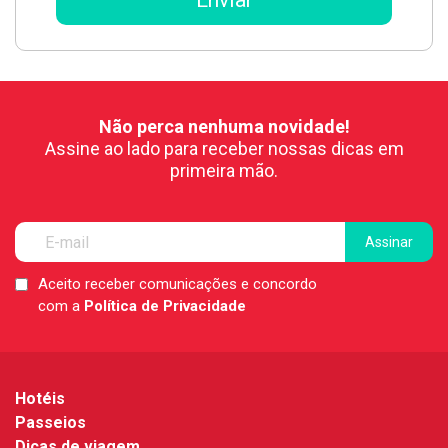
Não perca nenhuma novidade!
Assine ao lado para receber nossas dicas em
primeira mão.
Aceito receber comunicações e concordo
LGPD
com a
Política de Privacidade
*
Hotéis
Passeios
Dicas de viagem