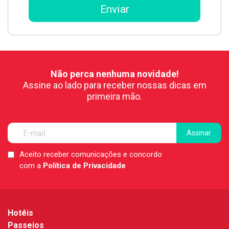
Não perca nenhuma novidade!
Assine ao lado para receber nossas dicas em
primeira mão.
Aceito receber comunicações e concordo
LGPD
com a
Política de Privacidade
*
Hotéis
Passeios