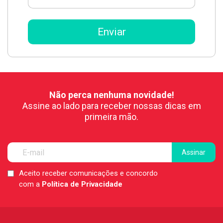
Não perca nenhuma novidade!
Assine ao lado para receber nossas dicas em
primeira mão.
Aceito receber comunicações e concordo
LGPD
com a
Política de Privacidade
*