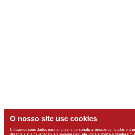
Utilizamos seus dados para analisar e personalizar nossos conteúdos e an
durante a sua navegação. Ao navegar pelo site, você autoriza a Montreal V