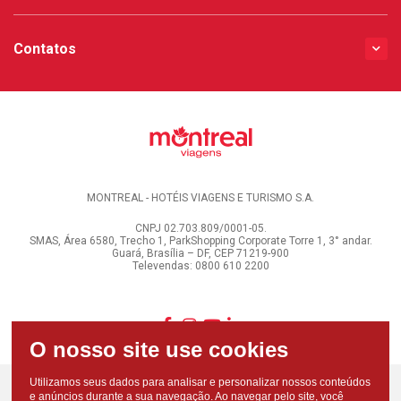
Contatos
MONTREAL - HOTÉIS VIAGENS E TURISMO S.A.
CNPJ 02.703.809/0001-05.
SMAS, Área 6580, Trecho 1, ParkShopping Corporate Torre 1, 3° andar.
Guará, Brasília – DF, CEP 71219-900
Televendas: 0800 610 2200
Utilizamos seus dados para analisar e personalizar nossos conteúdos
e anúncios durante a sua navegação. Ao navegar pelo site, você