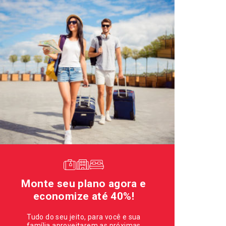
Monte seu plano agora e
economize até 40%!
Tudo do seu jeito, para você e sua
família aproveitarem as próximas