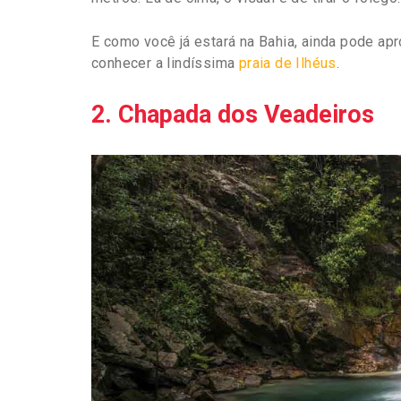
E como você já estará na Bahia, ainda pode apro
conhecer a lindíssima
praia de Ilhéus
.
2. Chapada dos Veadeiros