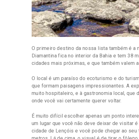
O primeiro destino da nossa lista também é a 
Diamantina fica no interior da Bahia e tem 38 
cidades mais próximas, e que também valem a v
O local é um paraíso do ecoturismo e do turism
que formam paisagens impressionantes. A expe
muito hospitaleiro, e à gastronomia local, que
onde você vai certamente querer voltar.
É muito difícil escolher apenas um ponto inte
um lugar que você não deve deixar de visitar é
cidade de Lençóis e você pode chegar ao seu
metros. Lá de cima, o visual é de tirar o fôlego.