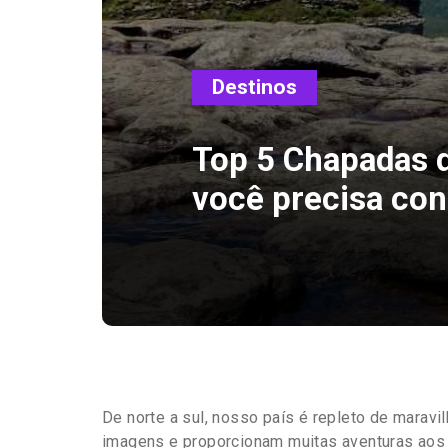
Destinos
Top 5 Chapadas d
você precisa co
De norte a sul, nosso país é repleto de maravi
imagens e proporcionam muitas aventuras aos 