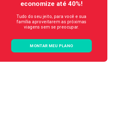
economize até 40%!
Tudo do seu jeito, para você e sua
família aproveitarem as próximas
viagens sem se preocupar.
MONTAR MEU PLANO