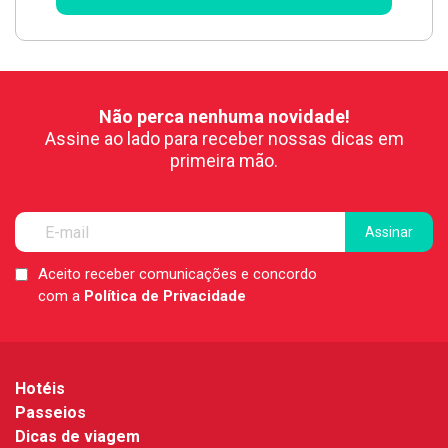
Não perca nenhuma novidade!
Assine ao lado para receber nossas dicas em
primeira mão.
Aceito receber comunicações e concordo
LGPD
com a
Política de Privacidade
*
Hotéis
Passeios
Dicas de viagem