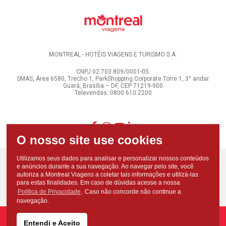
MONTREAL - HOTÉIS VIAGENS E TURISMO S.A.
CNPJ 02.703.809/0001-05.
SMAS, Área 6580, Trecho 1, ParkShopping Corporate Torre 1, 3° andar.
Guará, Brasília – DF, CEP 71219-900
Televendas: 0800 610 2200
Utilizamos seus dados para analisar e personalizar nossos conteúdos
e anúncios durante a sua navegação. Ao navegar pelo site, você
autoriza a Montreal Viagens a coletar tais informações e utilizá-las
para estas finalidades. Em caso de dúvidas acesse a nossa
Politica de Privacidade
. Caso não concorde não continue a
navegação.
Entendi e Aceito
Copyright - Todos os direitos reservados - Montreal Viagens - 2026