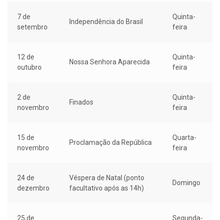
7 de
Quinta-
Independência do Brasil
setembro
feira
12 de
Quinta-
Nossa Senhora Aparecida
outubro
feira
2 de
Quinta-
Finados
novembro
feira
15 de
Quarta-
Proclamação da República
novembro
feira
24 de
Véspera de Natal (ponto
Domingo
dezembro
facultativo após as 14h)
25 de
Segunda-