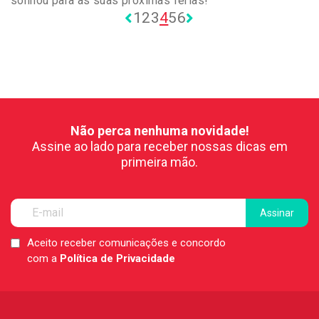
sonhou para as suas próximas férias!
1
2
3
4
5
6
Não perca nenhuma novidade!
Assine ao lado para receber nossas dicas em
primeira mão.
Aceito receber comunicações e concordo
LGPD
com a
Política de Privacidade
*