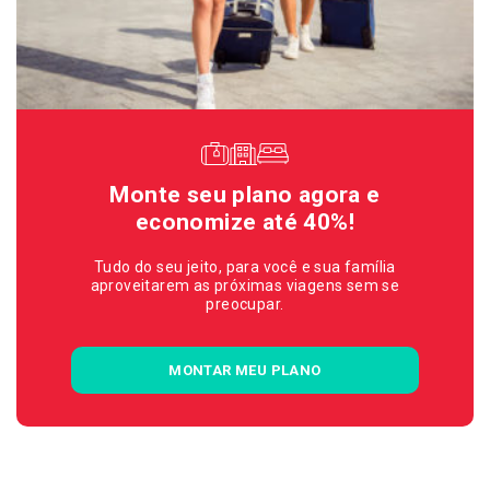
Monte seu plano agora e
economize até 40%!
Tudo do seu jeito, para você e sua família
aproveitarem as próximas viagens sem se
preocupar.
MONTAR MEU PLANO