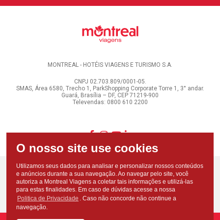
MONTREAL - HOTÉIS VIAGENS E TURISMO S.A.
CNPJ 02.703.809/0001-05.
SMAS, Área 6580, Trecho 1, ParkShopping Corporate Torre 1, 3° andar.
Guará, Brasília – DF, CEP 71219-900
Televendas: 0800 610 2200
Utilizamos seus dados para analisar e personalizar nossos conteúdos
e anúncios durante a sua navegação. Ao navegar pelo site, você
autoriza a Montreal Viagens a coletar tais informações e utilizá-las
para estas finalidades. Em caso de dúvidas acesse a nossa
Politica de Privacidade
. Caso não concorde não continue a
navegação.