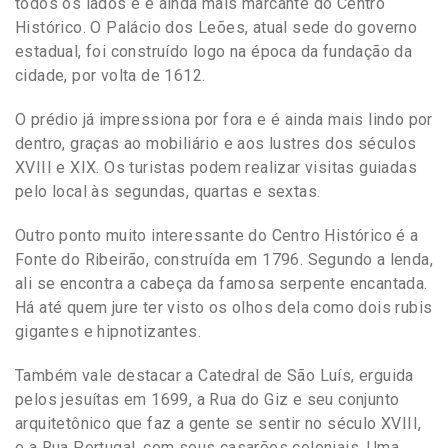
todos os lados e é ainda mais marcante do Centro
Histórico. O Palácio dos Leões, atual sede do governo
estadual, foi construído logo na época da fundação da
cidade, por volta de 1612.
O prédio já impressiona por fora e é ainda mais lindo por
dentro, graças ao mobiliário e aos lustres dos séculos
XVIII e XIX. Os turistas podem realizar visitas guiadas
pelo local às segundas, quartas e sextas.
Outro ponto muito interessante do Centro Histórico é a
Fonte do Ribeirão, construída em 1796. Segundo a lenda,
ali se encontra a cabeça da famosa serpente encantada.
Há até quem jure ter visto os olhos dela como dois rubis
gigantes e hipnotizantes.
Também vale destacar a Catedral de São Luís, erguida
pelos jesuítas em 1699, a Rua do Giz e seu conjunto
arquitetônico que faz a gente se sentir no século XVIII,
e a Rua Portugal, com seus casarões coloniais. Uma