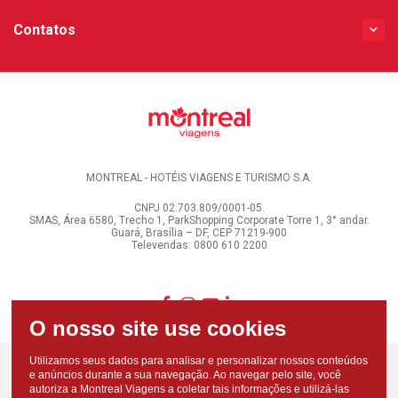
Contatos
MONTREAL - HOTÉIS VIAGENS E TURISMO S.A.
CNPJ 02.703.809/0001-05.
SMAS, Área 6580, Trecho 1, ParkShopping Corporate Torre 1, 3° andar.
Guará, Brasília – DF, CEP 71219-900
Televendas: 0800 610 2200
Utilizamos seus dados para analisar e personalizar nossos conteúdos
e anúncios durante a sua navegação. Ao navegar pelo site, você
autoriza a Montreal Viagens a coletar tais informações e utilizá-las