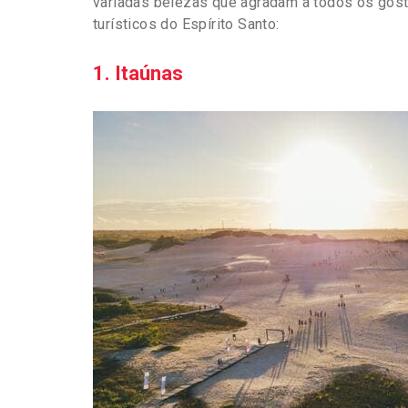
variadas belezas que agradam a todos os gost
turísticos do Espírito Santo:
1. Itaúnas