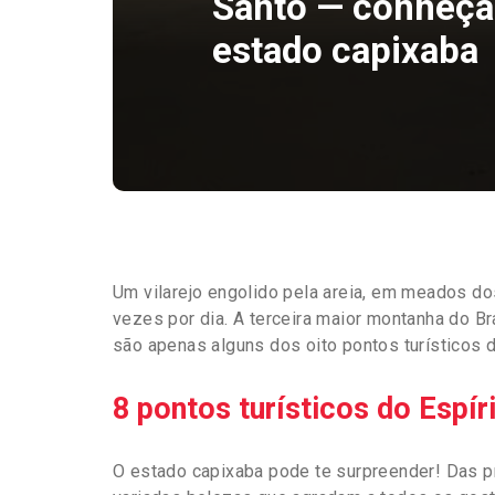
Santo — conheça
estado capixaba
Um vilarejo engolido pela areia, em meados d
vezes por dia. A terceira maior montanha do Br
são apenas alguns dos oito pontos turísticos d
8 pontos turísticos do Espír
O estado capixaba pode te surpreender! Das pr