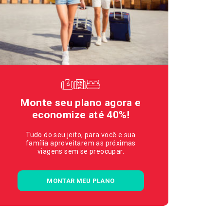
Monte seu plano agora e
economize até 40%!
Tudo do seu jeito, para você e sua
família aproveitarem as próximas
viagens sem se preocupar.
MONTAR MEU PLANO