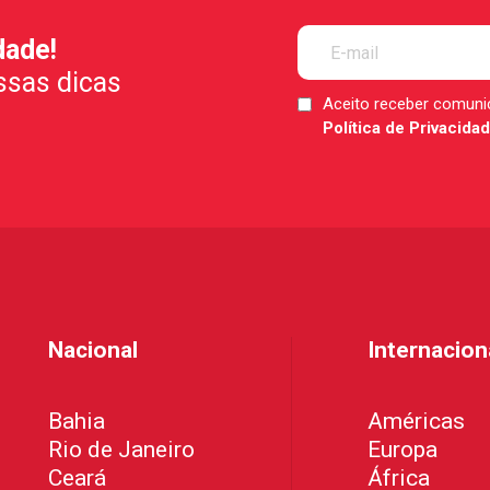
dade!
ssas dicas
Aceito receber comun
LGPD
Política de Privacida
*
Nacional
Internacion
Bahia
Américas
Rio de Janeiro
Europa
Ceará
África