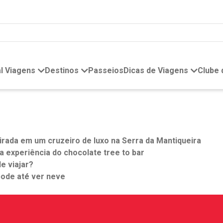
l Viagens
Destinos
Passeios
Dicas de Viagens
Clube
rada em um cruzeiro de luxo na Serra da Mantiqueira
 a experiência do chocolate tree to bar
e viajar?
pode até ver neve