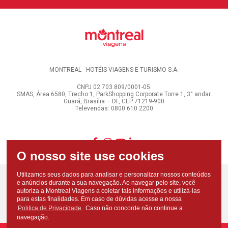
MONTREAL - HOTÉIS VIAGENS E TURISMO S.A.
CNPJ 02.703.809/0001-05.
SMAS, Área 6580, Trecho 1, ParkShopping Corporate Torre 1, 3° andar.
Guará, Brasília – DF, CEP 71219-900
Televendas: 0800 610 2200
Utilizamos seus dados para analisar e personalizar nossos conteúdos
e anúncios durante a sua navegação. Ao navegar pelo site, você
autoriza a Montreal Viagens a coletar tais informações e utilizá-las
para estas finalidades. Em caso de dúvidas acesse a nossa
Politica de Privacidade
. Caso não concorde não continue a
navegação.