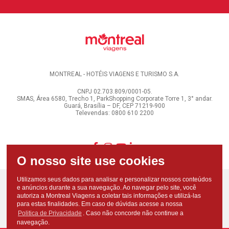
MONTREAL - HOTÉIS VIAGENS E TURISMO S.A.
CNPJ 02.703.809/0001-05.
SMAS, Área 6580, Trecho 1, ParkShopping Corporate Torre 1, 3° andar.
Guará, Brasília – DF, CEP 71219-900
Televendas: 0800 610 2200
Utilizamos seus dados para analisar e personalizar nossos conteúdos
e anúncios durante a sua navegação. Ao navegar pelo site, você
autoriza a Montreal Viagens a coletar tais informações e utilizá-las
para estas finalidades. Em caso de dúvidas acesse a nossa
Politica de Privacidade
. Caso não concorde não continue a
navegação.