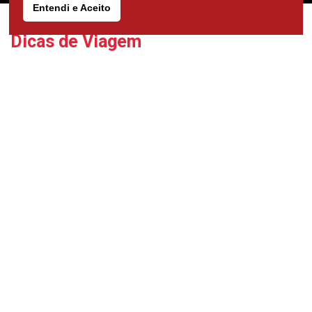
Entendi e Aceito
Dicas de Viagem
Dicas de viagem
5 aplicativos para facilitar a sua viagem
Viajar é uma das experiências mais enriquecedoras da
vida, mas também pode ser desafiadora,
especialmente quando se trata de planejamento,
navegação e organização.