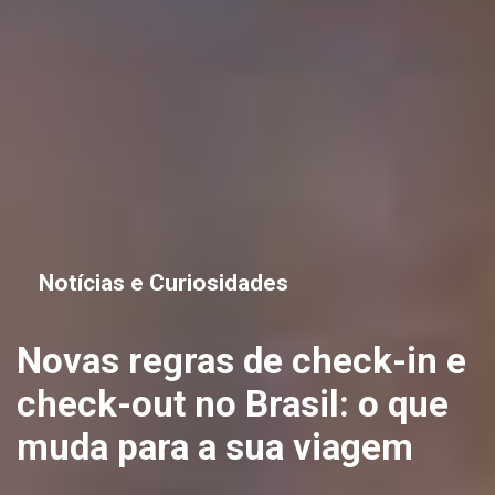
Destaques
Destaques
Passeios
Notícias e Curiosidades
Bourbon Cataratas: o “Hotel
Checklist definitivo para
Necroturismo: conheça o
Novas regras de check-in e
da Turma da Mônica” que
uma viagem acessível com
misterioso e inusitado
check-out no Brasil: o que
encanta famílias e cria
crianças autistas
roteiro turístico dos
muda para a sua viagem
memórias inesquecíveis
cemitérios